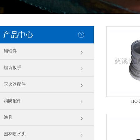
产品中心
铝锻件
锯齿扳手
灭火器配件
消防配件
HC-
渔具
园林喷水头