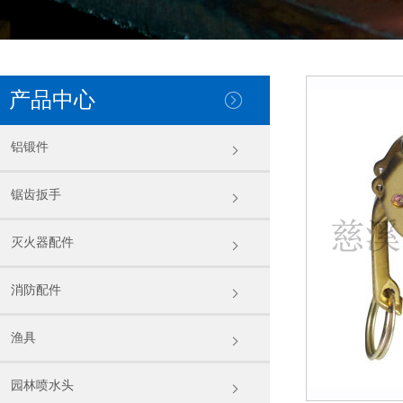
产品中心
铝锻件
锯齿扳手
灭火器配件
消防配件
渔具
园林喷水头