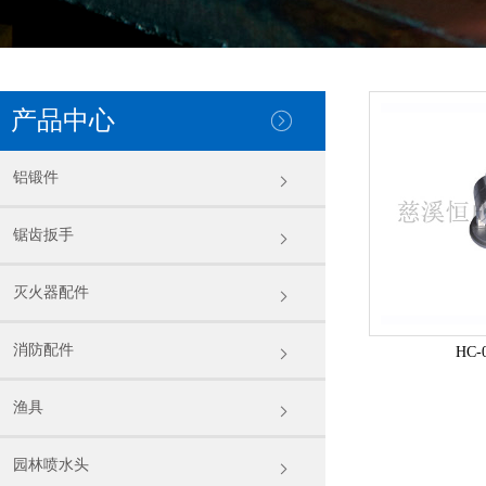
产品中心
铝锻件
锯齿扳手
灭火器配件
消防配件
HC-
渔具
园林喷水头